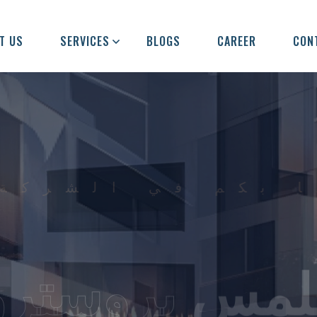
T US
SERVICES
BLOGS
CAREER
CON
با بكم في الشر
للمس
بروستر