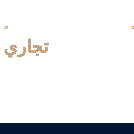
02
0
تجاري
ل
قم بتحليل المساحة المتاحة وتطوير مخططات أرضية فعالة تعمل
ق
على زيادة وظائف المنطقة وتدفقها والاستفادة منها.