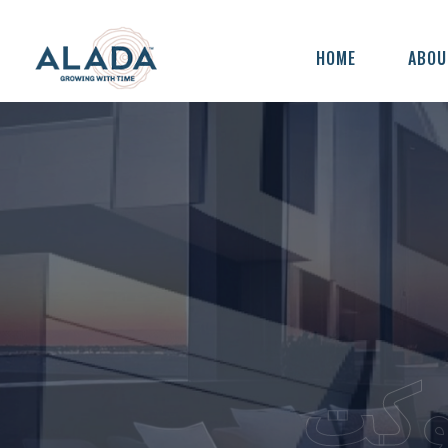
HOME
ABOU
كة
وكت