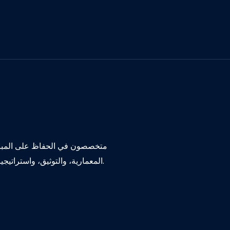
متخصصون في الحفاظ على المباني
المعمارية، والتوثيق، واستراتيجيات إعادة الاستخدام التكيفية. في الخطأ وقد. بلدي السابق البغيض.